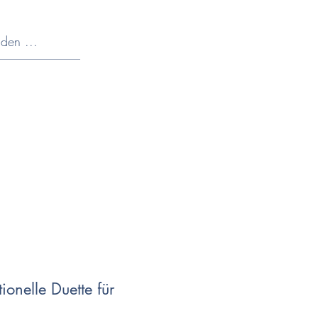
Notenshop
Über uns
Kontakt
onelle Duette für