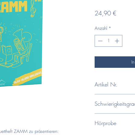
Preis
24,90 €
Anzahl
*
I
Artikel Nr.
10-001
Schwierigkeitsgra
Du findest im Duetthef
Hörprobe
Schwierigkeitsstufen. 
dann folgen etwas an
uettheft ZAMM zu präsentieren: