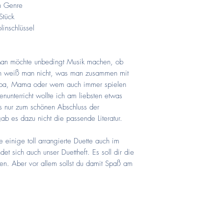
Hier
findest du einen 
letzten drei Duetten 
en Genre
Versionen
gefragt.
Stück
linschlüssel
: Man möchte unbedingt Musik machen, ob
n weiß man nicht, was man zusammen mit
Papa, Mama oder wem auch immer spielen
enunterricht wollte ich am liebsten etwas
es nur zum schönen Abschluss der
gab es dazu nicht die passende Literatur.
e einige toll arrangierte Duette auch im
det sich auch unser Duettheft. Es soll dir die
gen. Aber vor allem sollst du damit Spaß am