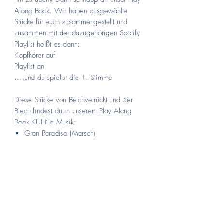
Along Book. Wir haben ausgewählte
Stücke für euch zusammengestellt und
zusammen mit der dazugehörigen Spotify
Playlist heißt es dann:
Kopfhörer auf
Playlist an
... und du spieltst die 1. Stimme
Diese Stücke von Belchverrückt und 5er
Blech findest du in unserem Play Along
Book KUH´le Musik:
Gran Paradiso (Marsch)
Verrückt nach Blech (Polka)
Herzenssache (Walzer)
Vom Allgäu bis Schwaben (Polka)
Dieser Moment, wenn... (Walzer)
Zurück zum Ursprung (Polka)
Machs guat (Slow)