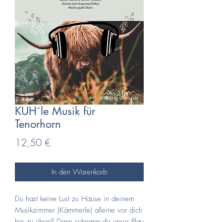
KUH´le Musik für
Tenorhorn
Preis
12,50 €
In den Warenkorb
Du hast keine Lust zu Hause in deinem
Musikzimmer (Kämmerle) alleine vor dich
hin zu üben? Dann schnapp dir unser Play