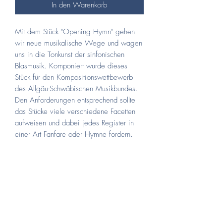
In den Warenkorb
Mit dem Stück "Opening Hymn" gehen
wir neue musikalische Wege und wagen
uns in die Tonkunst der sinfonischen
Blasmusik. Komponiert wurde dieses
Stück für den Kompositionswettbewerb
des Allgäu-Schwäbischen Musikbundes.
Den Anforderungen entsprechend sollte
das Stücke viele verschiedene Facetten
aufweisen und dabei jedes Register in
einer Art Fanfare oder Hymne fordern.
Die Herausforderung lag darin diese
Anfoderungen in der vorgegebenen Zeit
von einer Minute unterzubringen.
Das Höchststufenwerk ist für
Sinofonisches Blasorchester komponiert.