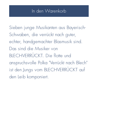
In den Warenkorb
Sieben junge Musikanten aus Bayerisch-
Schwaben, die verrückt nach guter,
echter, handgemachter Blasmusik sind.
Das sind die Musiker von
BLECHVERRÜCKT. Die flotte und
anspruchsvolle Polka "Verrückt nach Blech"
ist den Jungs vom BLECHVERRÜCKT auf
den Leib komponiert.
Artikel Nr.:
01-003 B
Schwierigkeitsgrad
Höchststufe