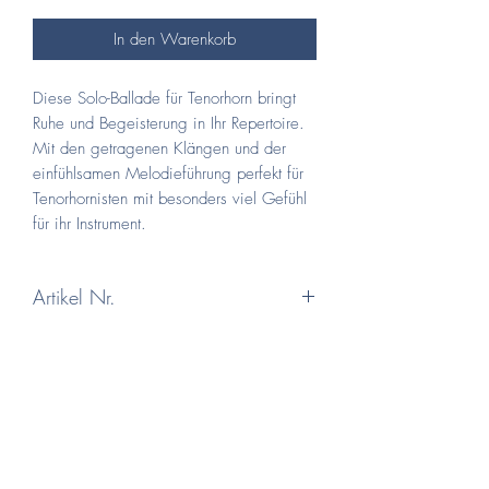
In den Warenkorb
Diese Solo-Ballade für Tenorhorn bringt
Ruhe und Begeisterung in Ihr Repertoire.
Mit den getragenen Klängen und der
einfühlsamen Melodieführung perfekt für
Tenorhornisten mit besonders viel Gefühl
für ihr Instrument.
Artikel Nr.
04-002 B
Schwierigkeitsgrad
Mittelstufe (Solo: Oberstufe)